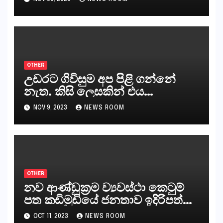
කරන්නන්,කැලෑපාළුවන්, මහජන
නියෝජිතයින්
OTHER
උඩරට ගිවිසුම අප පිළි ගන්නේ
නැත. කිසි ලෙසකින් එය
නීත්‍යානුකූල ලියවිල්ලක් නො වේ.
NOV 9, 2023
NEWS ROOM
සිංහල ප්‍රතිපත්ති කේන්ද්‍රයෙන්
ජනාධිපති දැන් වූ ලිපියෙන්
කියනවාටත් වඩා අයිතියක් බෞද්ධ
අපට ඇත.
OTHER
නව ආණ්ඩුක්‍රම ව්‍යවස්ථා කෙටුම්
පත කඩිමුඩියේ ජනතාව ඉදිරිපත්
කරන්නේ?
OCT 11, 2023
NEWS ROOM