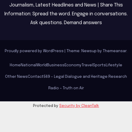
Journalism, Latest Headlines and News | Share This
Information: Spread the word. Engage in conversations.
Ask questions. Demand answers
Proudly powered by WordPress
|
Theme: Newsup by
Themeansar
.
Home
National
World
Business
Economy
Travel
Sports
Lifestyle
Other News
Contact
569 – Legal Dialogue and Heritage Research
Radio – Truth on Air
Protected by
Security by CleanTalk