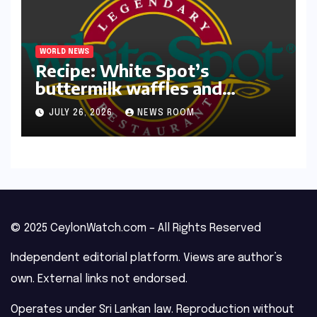
WORLD NEWS
Recipe: White Spot’s
buttermilk waffles and
blueberry compote​Amy Judd​
JULY 26, 2026
NEWS ROOM
© 2025 CeylonWatch.com – All Rights Reserved
Independent editorial platform. Views are author’s
own. External links not endorsed.
Operates under Sri Lankan law. Reproduction without