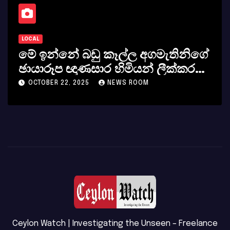
LOCAL
මේ ඉන්නේ බඩු කෑල්ල අගමැතිනිගේ
ඡායාරූප ඥාණසාර හිමියන් ලීක්කරයි
අනුර පිරිමියෙක් වගේ වරෙන්/
OCTOBER 22, 2025
NEWS ROOM
Ghanasara
Ceylon Watch | Investigating the Unseen – Freelance