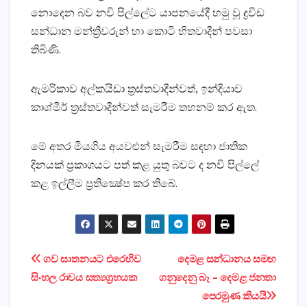
නොදෙන බව නවි පිල්ලේට යාපනයේදී හමු වූ ද්‍රවිඩ
සන්ධාන මන්ත්‍රීවරුන් හා කොටි හිතවාදීන් පවසා
තිබිණි.
ඇමරිකාව අල්කයිඩා ත්‍රස්‌තවාදීන්වත්, ඉන්දියාව
කාශ්මීර් ත්‍රස්‌තවාදීන්වත් සැමරීම තහනම් කර ඇත.
මේ අතර මියගිය අයවළුන් සැමරීම සඳහා ජාතික
දිනයක්‌ ප්‍රකාශයට පත් කළ යුතු බවට ද නවි පිල්ලේ
කළ ඉල්ලීම ප්‍රතික්‍ෂේප කර තිබේ.
Post
ගව ඝාතනයට එරෙහිව
දෙමළ සන්ධානය සමඟ
සිංහල රාවය සත්‍යග්‍රහයක
ගනුදෙනු බෑ – දෙමළ ජනතා
navigation
පෙරමුණ කියයි