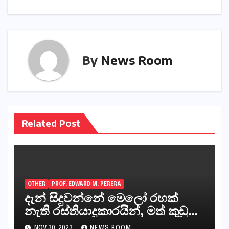
By
News Room
Related Post
OTHER
PROF. EDWARD M. PERERA
දැන් සිදුවන්නේ මෙලෝ රහක්
නැති රස්තියාදුකාරයින්, මත් කුඩු
ගෙන්වන්නන් සහ අලෙවි
NOV 30, 2023
NEWS ROOM