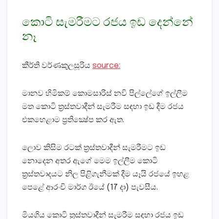
කොටි සැමරීමට රජය ඉඩ දෙන්නේ
නෑ
කීර්ති වර්ණකුලසූරිය
source:
මානව හිමිකම් කොමසාරිස්‌ නවි පිල්ලේගේ ඉල්ලීම
මත කොටි ත්‍රස්‌තවාදීන් සැමරීම සඳහා ඉඩ දීම රජය
එකහෙළාම ප්‍රතික්‍ෂේප කර ඇත.
ලොව කිසිම රටක්‌ ත්‍රස්‌තවාදීන් සැමරීමට ඉඩ
නොදෙන අතර ඇගේ මෙම ඉල්ලීම කොටි
ත්‍රස්‌තවාදයට නිල පිළිගැනීමක්‌ දීම යෑයි රජයේ ඉහළ
පෙළේ ආරංචි මාර්ග ඊයේ (17 දා) පැවසීය.
මියගිය කොටි ත්‍රස්‌තවාදීන් සැමරීම සඳහා රජය ඉඩ