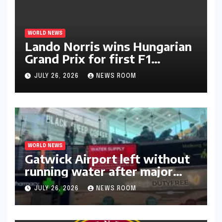
WORLD NEWS
Lando Norris wins Hungarian
Grand Prix for first F1
triumph in 2026​​
JULY 26, 2026
NEWS ROOM
WORLD NEWS
Gatwick Airport left without
running water after major
outage​​
JULY 26, 2026
NEWS ROOM