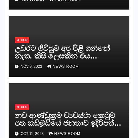
කරන්නන්,කැලෑපාළුවන්, මහජන
නියෝජිතයින්
OTHER
උඩරට ගිවිසුම අප පිළි ගන්නේ
නැත. කිසි ලෙසකින් එය
නීත්‍යානුකූල ලියවිල්ලක් නො වේ.
NOV 9, 2023
NEWS ROOM
සිංහල ප්‍රතිපත්ති කේන්ද්‍රයෙන්
ජනාධිපති දැන් වූ ලිපියෙන්
කියනවාටත් වඩා අයිතියක් බෞද්ධ
අපට ඇත.
OTHER
නව ආණ්ඩුක්‍රම ව්‍යවස්ථා කෙටුම්
පත කඩිමුඩියේ ජනතාව ඉදිරිපත්
කරන්නේ?
OCT 11, 2023
NEWS ROOM