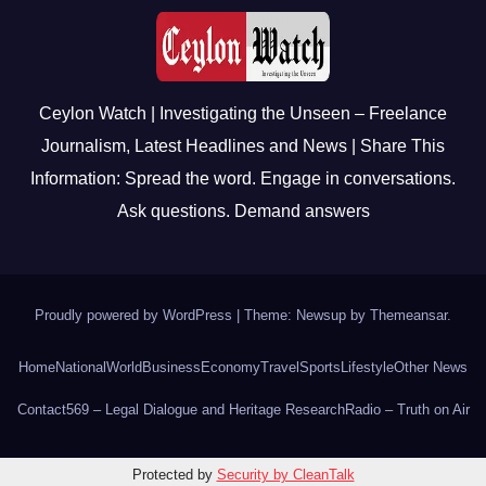
Ceylon Watch | Investigating the Unseen – Freelance
Journalism, Latest Headlines and News | Share This
Information: Spread the word. Engage in conversations.
Ask questions. Demand answers
Proudly powered by WordPress
|
Theme: Newsup by
Themeansar
.
Home
National
World
Business
Economy
Travel
Sports
Lifestyle
Other News
Contact
569 – Legal Dialogue and Heritage Research
Radio – Truth on Air
Protected by
Security by CleanTalk