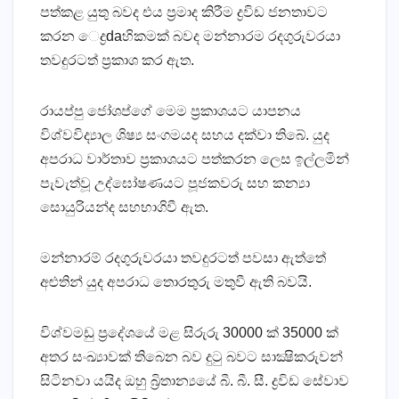
පත්කළ යුතු බවද එය ප්‍රමාද කිරීම ද්‍රවිඩ ජනතාවට
කරන ෙද්‍රdaහිකමක්‌ බවද මන්නාරම රදගුරුවරයා
තවදුරටත් ප්‍රකාශ කර ඇත.
රායප්පු ජෝශප්ගේ මෙම ප්‍රකාශයට යාපනය
විශ්වවිද්‍යාල ශිෂ්‍ය සංගමයද සහය දක්‌වා තිබේ. යුද
අපරාධ වාර්තාව ප්‍රකාශයට පත්කරන ලෙස ඉල්ලමින්
පැවැත්වූ උද්ඝෝෂණයට පූජකවරු සහ කන්‍යා
සොයුරියන්ද සහභාගිවී ඇත.
මන්නාරම් රදගුරුවරයා තවදුරටත් පවසා ඇත්තේ
අළුතින් යුද අපරාධ තොරතුරු මතුවී ඇති බවයි.
විශ්වමඩු ප්‍රදේශයේ මළ සිරුරු 30000 ක්‌ 35000 ක්‌
අතර සංඛ්‍යාවක්‌ තිබෙන බව දුටු බවට සාක්‍ෂිකරුවන්
සිටිනවා යයිද ඔහු බ්‍රිතාන්‍යයේ බී. බී. සී. ද්‍රවිඩ සේවාව