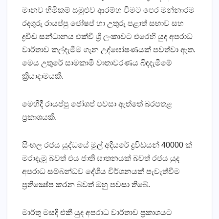
මානව හිමිකම් සමුළුව ආරම්භ වීමට පෙර මන්නාරම
රදගුරු රායප්පු ජෝෂප් හා උතුරු පළාත් සභාව සහ
ද්‍රවිඩ සන්ධානය එක්‌වී ශ්‍රී ලංකාවට එරෙහි යුද අපරාධ
වාර්තාව කල්දැමීම ගැන උද්ඝෝෂණයක්‌ පවත්වා ඇත.
මෙය උතුරේ සාමකාමී වාතාවරණය බිඳදැමීමේ
ක්‍රියාදාමයකි.
මෙහිදී රායප්පු ජෝශප් පවසා ඇත්තේ බරපතළ
ප්‍රකාශයකි.
සිංහල රජය යුද්ධයේ මුල් අදියරේ ද්‍රවිඩයන් 40000 ක්‌
මරාදැමූ බවත් එය ජාති ඝාතනයක්‌ බවත් රජය යුද
අපරාධ සම්බන්ධව දේශීය විර්ශනයක්‌ පැවැත්වීම
ප්‍රතික්‍ෂේප කරන බවත් ඔහු පවසා තිබේ.
මාර්තු මසදී එකී යුද අපරාධ වාර්තාව ප්‍රකාශයට