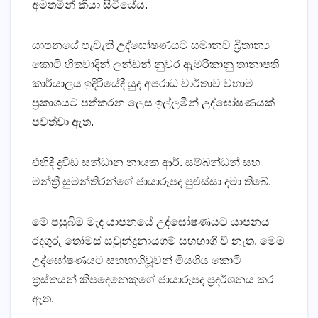
අමතමින් කියා සිටියේය.
යාපනයේ පැවැති උද්ඝෝෂණයට සමානව බ්‍රිතාන්‍ය
කොටි හිතවාදින් ලන්ඩන් නුවර ඇමරිකානු තානාපති
කාර්යාලය ඉදිරියේදී යුද අපරාධ වාර්තාව වහාම
ප්‍රකාශයට පත්කරන ලෙස ඉල්ලමින් උද්ඝෝෂණයක්‌
පවත්වා ඇත.
එහිදී ද්‍රවිඩ සන්ධාන නායක ආර්. සම්බන්ධන් සහ
මන්ත්‍රී සුමන්තිරන්ගේ ඡායාරූපද පුළුස්‌සා දමා තිබේ.
මේ පසුබිම මැද යාපනයේ උද්ඝෝෂණයට යාපනය
රදගුරු තෝමස්‌ සවුන්ද්‍රනායගම් සහභාගි වී නැත. මෙම
උද්ඝෝෂණයට සහභාගිවූවන් මියගිය කොටි
ත්‍රස්‌තයන් කීපදෙනෙකුගේ ඡායාරූපද ප්‍රදර්ශනය කර
ඇත.