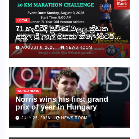
LOCAL
71 හැවිරිදි ප්‍රවීණ මලල ක්‍රීඩක
අතුල ශ්‍රී ලාල් මහතා කිලෝමීටර්
30ක විශේෂ මැරතන් ධාවන
AUGUST 6, 2026
NEWS ROOM
අභියෝගයකට සැරසෙයි
WORLD NEWS
Norris wins his first grand
prix of year in Hungary​​
JULY 26, 2026
NEWS ROOM