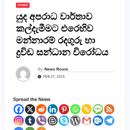
OTHER
යුද අපරාධ වාර්තාව
කල්දැමීමට එරෙහිව
මන්නාරම් රදගුරු හා
ද්‍රවිඩ සන්ධාන විරෝධය
By
News Room
FEB 27, 2015
Spread the News