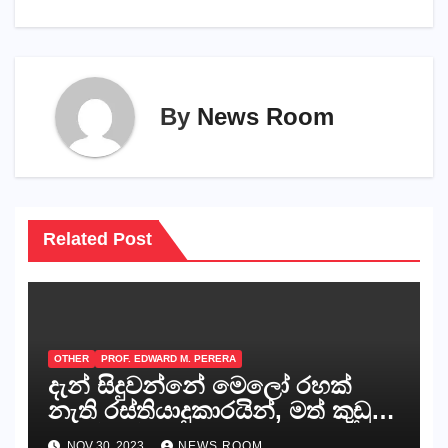
navigation
By
News Room
Related Post
OTHER
PROF. EDWARD M. PERERA
දැන් සිදුවන්නේ මෙලෝ රහක්
නැති රස්තියාදුකාරයින්, මත් කුඩු
ගෙන්වන්නන් සහ අලෙවි
NOV 30, 2023
NEWS ROOM