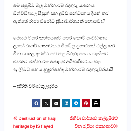
මේ පසුබිම මැද මන්නාරම් රදගුරු යාපනය
විශ්වවිද්‍යාල සිසුන් සහ ද්‍රවිඩ සන්ධානය දියත් කර
ඇත්තේ රාජ්‍ය විරෝධි ක්‍රියාමාර්ගයක්‌ නොවේද?
මෙයට වසර කිහිපයකට පෙර කොටි සංවිධානය
ලයන් එයාර් යානාවකට මිසයිල ප්‍රහාරයක්‌ එල්ල කර
විනාශ කල අවස්‌ථාවේ මළ සිරුරු සොයාගැනීමට
එවකට මන්නාරම් පොලිස්‌ අධිකාරිවරයා කළ
ඉල්ලීමට සහය නුදුන්නේද මන්නාරම රදගුරුවරයායි.
– කීර්ති වර්ණකුලසූරිය
Post
Destruction of Iraqi
ජිනීවා වාර්තාව කල්දැමීමට
heritage by IS flayed
චීන රුසියා එකඟතාව