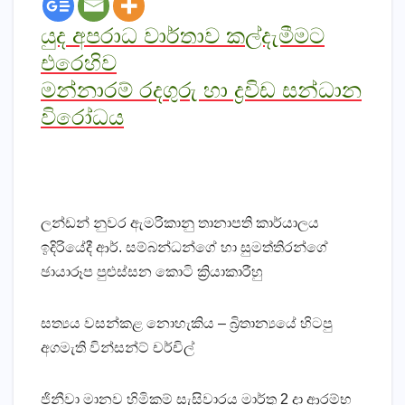
යුද අපරාධ වාර්තාව කල්දැමීමට
එරෙහිව
මන්නාරම් රදගුරු හා ද්‍රවිඩ සන්ධාන
විරෝධය
ලන්ඩන් නුවර ඇමරිකානු තානාපති කාර්යාලය
ඉදිරියේදී ආර්. සම්බන්ධන්ගේ හා සුමත්තිරන්ගේ
ඡායාරූප පුළුස්‌සන කොටි ක්‍රියාකාරීහු
සත්‍යය වසන්කළ නොහැකිය – බ්‍රිතාන්‍යයේ හිටපු
අගමැති වින්සන්ට්‌ චර්චිල්
ජිනීවා මානව හිමිකම් සැසිවාරය මාර්තු 2 දා ආරම්භ