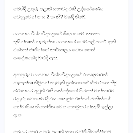
මෙහිදී උතුරු පළාත් සභාවද එකී උද්ඝෝෂණය
වෙනුවෙන් පැය 2 ක නි? වක්‌දී තිබේ.
යාපනය විශ්වවිද්‍යාලයේ ශිෂ්‍ය සංගම් නායක
තුසින්තාන් නැමැත්තා යාපනයේ ටෙම්පල් පාරේ ඇති
එක්‌සත් ජාතීන්ගේ කාර්යාලය වෙත ගොස්‌
සංදේශයක්‌ද බාරදී ඇත.
අනතුරුව යාපනය විශ්වවිද්‍යාලයේ රාසකුමාරන්
නැමැත්තා තිලිපන් නැමැති ත්‍රස්‌තයාගේ ස්‌මාරකය තිබූ
ස්‌ථානයට අවුත් එකී සන්දේශයේ පිටපත් මන්නාරම
රදගුරු වෙත බාරදී එය කොළඹ එක්‌සත් ජාතීන්ගේ
නේවාසික නියෝජිත වෙත යොමුකරන්නැයි ඉල්ලා
ඇත.
මෙයට පෙර උතුරු පළාත් සභා මන්ත්‍රී සිවාජිලිංගම්