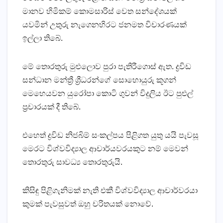
මානව හිමිකම් කොමසාරිස්‌ වෙත සන්දේශයක්‌
යවමින් උතුරු නැගෙනහිරට ජනමත විචාරණයක්‌
ඉල්ලා තිබේ.
මේ තොරතුරු මුළුලොව පුරා පැතිරීගොස්‌ ඇත. ද්‍රවිඩ
සන්ධාන මන්ත්‍රී ශ්‍රීධරන්ගේ සොහොයුරු කූගන්
මෙහෙයවන යුරෝපා කොටි ගුවන් විදුලිය ඊට පුළුල්
ප්‍රචාරයක්‌ දී තිබේ.
එහෙත් ද්‍රවිඩ නිජබිම් සංකල්පය පිළිගත යුතු යයි පැවසූ
මෙරට විශ්වවිද්‍යාල ආචාර්යවරයකුට නම් මෙවන්
තොරතුරු සාවධ්‍ය තොරතුරුයි.
කිසිඳු පිළිගැනිමක්‌ නැති එකී විශ්වවිද්‍යාල ආචාර්වරයා
කුමක්‌ පැවසුවත් ඔහු චරිතයක්‌ නොවේ.