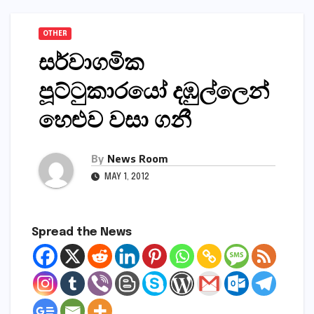
OTHER
සර්වාගමික
පූට්ටුකාරයෝ දඹුල්ලෙන්
හෙළුව වසා ගනී
By
News Room
MAY 1, 2012
Spread the News