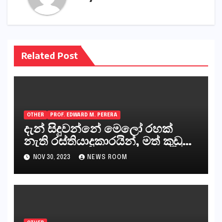
Related Post
OTHER
PROF. EDWARD M. PERERA
දැන් සිදුවන්නේ මෙලෝ රහක්
නැති රස්තියාදුකාරයින්, මත් කුඩු
ගෙන්වන්නන් සහ අලෙවි
NOV 30, 2023
NEWS ROOM
කරන්නන්,කැලෑපාළුවන්, මහජන
නියෝජිතයින්