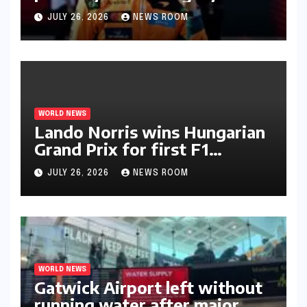
JULY 26, 2026
NEWS ROOM
WORLD NEWS
Lando Norris wins Hungarian
Grand Prix for first F1
triumph in 2026​​
JULY 26, 2026
NEWS ROOM
WORLD NEWS
Gatwick Airport left without
running water after major