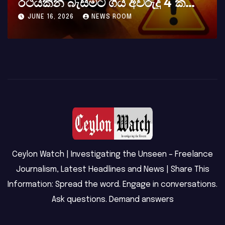
ුදු 4 ක
අභාවය අප රටට සිදුවූ විශාල
ේ
MAY 23, 2026
NEWS ROOM
Ceylon Watch | Investigating the Unseen – Freelance
Journalism, Latest Headlines and News | Share This
Information: Spread the word. Engage in conversations.
Ask questions. Demand answers