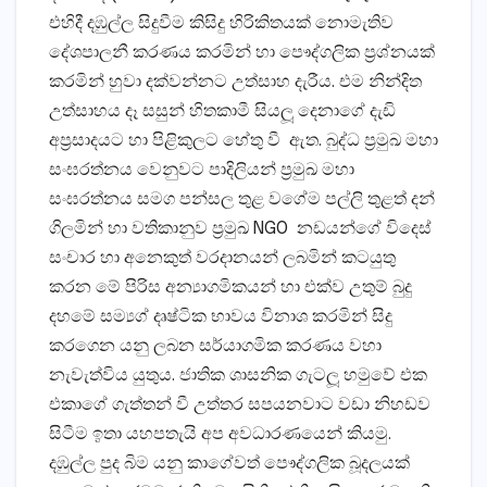
එහිදී දඹුල්ල සිදුවීම කිසිදු හිරිකිතයක් නොමැතිව
දේශපාලනී කරණය කරමින් හා පෞද්ගලික ප‍්‍රශ්නයක්
කරමින් හුවා දක්වන්නට උත්සාහ දැරීය. එම නින්දිත
උත්සාහය දෑ සසුන් හිතකාමී සියලූ දෙනාගේ දැඩි
අප‍්‍රසාදයට හා පිළිකුලට හේතු වී ඇත. බුද්ධ ප‍්‍රමුඛ මහා
සංඝරත්නය වෙනුවට පාදිලියන් ප‍්‍රමුඛ මහා
සංඝරත්නය සමග පන්සල තුළ වගේම පල්ලි තුළත් දන්
ගිලමින් හා වතිකානුව ප‍්‍රමුඛ NGO නඩයන්ගේ විදෙස්
සංචාර හා අනෙකුත් වරදානයන් ලබමින් කටයුතු
කරන මේ පිරිස අන්‍යාගමිකයන් හා එක්ව උතුම් බුදු
දහමේ සම්‍යග් දෘෂ්ටික භාවය විනාශ කරමින් සිදු
කරගෙන යනු ලබන සර්යාගමික කරණය වහා
නැවැත්විය යුතුය. ජාතික ශාසනික ගැටලූ හමුවේ එක
එකාගේ ගැත්තන් වී උත්තර සපයනවාට වඩා නිහඩව
සිටීම ඉතා යහපතැයි අප අවධාරණයෙන් කියමු.
දඹුල්ල පුද බිම යනු කාගේවත් පෞද්ගලික බූදලයක්