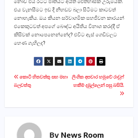
නොව එය රටට ජාතියට අයිති ඓතිහාසික උරුමයකි.
එය වැනසීමට ඉඩ දී නිහඩව බලා සිටීමට කාටවත්
නොහැකිය. ඔය කියන සර්වාගමික සහජීවන කාරයන්
එකෙකුටවත් අපගේ බෞද්ධ අයිතිය විනාශ කරද්දී ඒ
කිසිවක් නොපෙනෙන්නේද? එවිට ඇස් ගෙඩිවලට
හෙණ ගැහිලද?
Post
කොටි හිතවත්තු සහ මහා
ලිංගික අපචාර හමුවේ රාවුෆ්
බලවත්තු
හකීම් දඹුල්ලෙන් පසු බසියි.
navigation
By
News Room