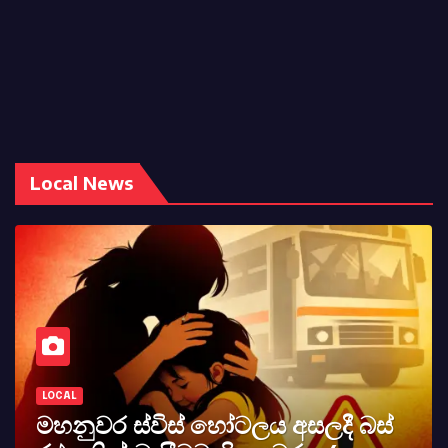
Local News
LOCAL
සලදී බස්
කර්නල් අශෝක අලස් මහත