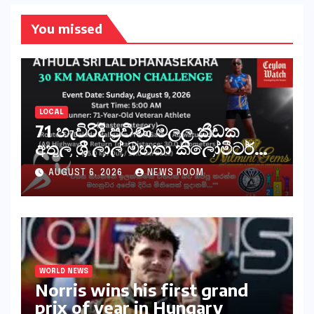
You missed
LOCAL
71 හැවිරිදි ප්‍රවීණ මලල ක්‍රීඩක
අතුල ශ්‍රී ලාල් මහතා කිලෝමීටර්
30ක විශේෂ මැරතන් ධාවන
AUGUST 6, 2026
NEWS ROOM
අභියෝගයකට සැරසෙයි
WORLD NEWS
Norris wins his first grand
prix of year in Hungary​​