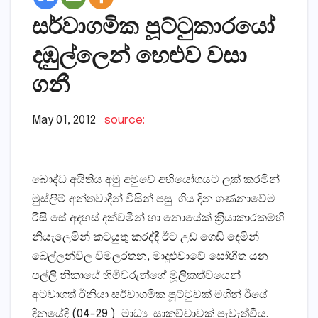
සර්වාගමික පූට්ටුකාරයෝ
දඹුල්ලෙන් හෙළුව වසා
ගනී
May 01, 2012
source:
බෞද්ධ අයිතිය අමු අමුවේ අභියෝගයට ලක් කරමින්
මුස්ලිම් අන්තවාදීන් විසින් පසු ගිය දින ගණනාවේම
රිසි සේ අදහස් දක්වමින් හා නොයේක් ක‍්‍රියාකාරකම්හි
නියැලෙමින් කටයුතු කරද්දී ඊට උඩ ගෙඩි දෙමින්
බෙල්ලන්විල විමලරතන, මාදුළුවාවේ සෝභිත යන
පල්ලි නිකායේ හිමිවරුන්ගේ මූලිකත්වයෙන්
අටවාගත් ඊනියා සර්වාගමික පූට්ටුවක් මගින් ඊයේ
දිනයේදී (04-29 ) මාධ්‍ය සාකච්චාවක් පැවැත්වීය.