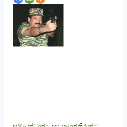
සම්බන්ධන්ට හා සුමන්තිරන්ට