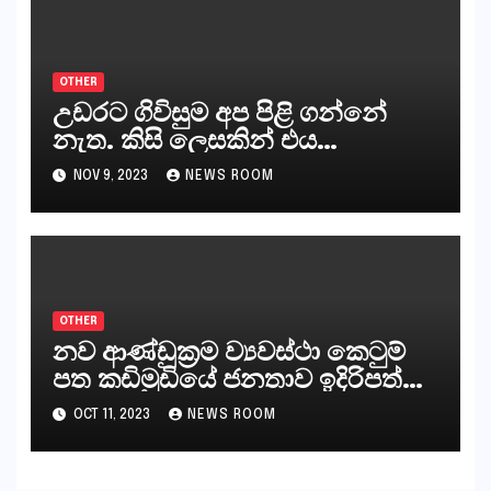
OTHER
උඩරට ගිවිසුම අප පිළි ගන්නේ
නැත. කිසි ලෙසකින් එය
නීත්‍යානුකූල ලියවිල්ලක් නො වේ.
NOV 9, 2023
NEWS ROOM
සිංහල ප්‍රතිපත්ති කේන්ද්‍රයෙන්
ජනාධිපති දැන් වූ ලිපියෙන්
කියනවාටත් වඩා අයිතියක් බෞද්ධ
අපට ඇත.
OTHER
නව ආණ්ඩුක්‍රම ව්‍යවස්ථා කෙටුම්
පත කඩිමුඩියේ ජනතාව ඉදිරිපත්
කරන්නේ?
OCT 11, 2023
NEWS ROOM