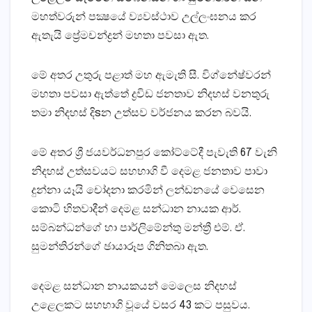
මහත්වරුන් පක්‍ෂයේ ව්‍යවස්‌ථාව උල්ලංඝනය කර
ඇතැයි ප්‍රේමචන්ද්‍රන් මහතා පවසා ඇත.
මේ අතර උතුරු පළාත් මහ ඇමැති සී. විග්නේෂ්වරන්
මහතා පවසා ඇත්තේ ද්‍රවිඩ ජනතාව නිදහස්‌ වනතුරු
තමා නිදහස්‌ දිsන උත්සව වර්ජනය කරන බවයි.
මේ අතර ශ්‍රී ජයවර්ධනපුර කෝට්‌ටේදී පැවැති 67 වැනි
නිදහස්‌ උත්සවයට සහභාගි වී දෙමළ ජනතාව පාවා
දුන්නා යෑයි චෝදනා කරමින් ලන්ඩනයේ වෙසෙන
කොටි හිතවාදීන් දෙමළ සන්ධාන නායක ආර්.
සම්බන්ධන්ගේ හා පාර්ලිමේන්තු මන්ත්‍රී එම්. ඒ.
සුමන්තිරන්ගේ ඡායාරූප ගිනිතබා ඇත.
දෙමළ සන්ධාන නායකයන් මෙලෙස නිදහස්‌
උළෙලකට සහභාගි වූයේ වසර 43 කට පසුවය.