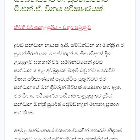
ටී.එන්.ඒ. විනය පරීක්‍ෂණයක්‌
කීර්ති වර්ණකුලසූරිය – චතුර පමුණුව
ද්‍රවිඩ සන්ධාන නායක ආර්. සම්බන්ධන් හා මන්ත්‍රී ආර්.
සුමන්තිරන් යන මහත්වරුන් ජාතික නිදහස්‌ දින
උළෙලට සහභාගි වීම සම්බන්ධයෙන් ද්‍රවිඩ
සන්ධානය තුළ අර්බුදයක්‌ මතුවී ඔවුන්ට එරෙහිව
විනය පරීක්‍ෂණයක්‌ පැවැත්විය යුතු බවට එම
සන්ධානයේ මන්ත්‍රීවරුන් පිරිසක්‌ යෝජනා කර ඇත.
එම විනය පරීක්‍ෂණය කඩිනම් කළයුතු බව ද්‍රවිඩ
සන්ධාන මන්ත්‍රී සුරේෂ් ප්‍රේමචන්ද්‍රන් මහතාද ප්‍රකාශ
කර තිබේ.
දෙමළ සන්ධානයේ එකඟතාවයකින් තොරව නිදහස්‌
උළෙලට යැමෙන් සම්බන්ධන් හා සුමන්තිරන් යන