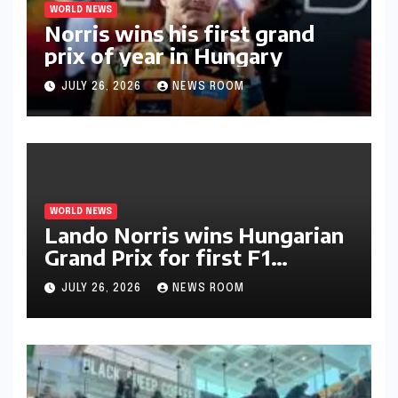
WORLD NEWS
Norris wins his first grand
prix of year in Hungary​​
JULY 26, 2026
NEWS ROOM
WORLD NEWS
Lando Norris wins Hungarian
Grand Prix for first F1
triumph in 2026​​
JULY 26, 2026
NEWS ROOM