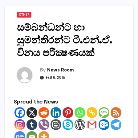
OTHER
සම්බන්ධන්ට හා
සුමන්තිරන්ට ටී.එන්.ඒ.
විනය පරීක්‍ෂණයක්‌
By
News Room
FEB 6, 2015
Spread the News