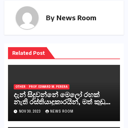
By
News Room
Related Post
OTHER
PROF. EDWARD M. PERERA
දැන් සිදුවන්නේ මෙලෝ රහක්
නැති රස්තියාදුකාරයින්, මත් කුඩු
ගෙන්වන්නන් සහ අලෙවි
NOV 30, 2023
NEWS ROOM
කරන්නන්,කැලෑපාළුවන්, මහජන
නියෝජිතයින්