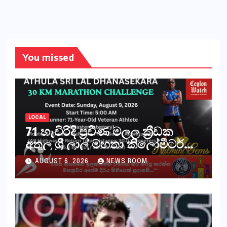
You missed
LOCAL
71 හැවිරිදි ප්‍රවීණ මලල ක්‍රීඩක
අතුල ශ්‍රී ලාල් මහතා කිලෝමීටර්
30ක විශේෂ මැරතන් ධාවන
AUGUST 6, 2026
NEWS ROOM
අභියෝගයකට සැරසෙයි