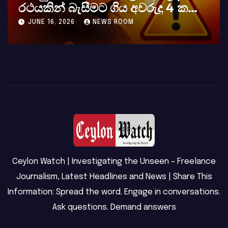
රථයකින් බැසීමට ගිය අවරුදු 4 ක
මවක් සහ දියණියක් වැටේ
JUNE 16, 2026
NEWS ROOM
Ceylon Watch | Investigating the Unseen – Freelance
Journalism, Latest Headlines and News | Share This
Information: Spread the word. Engage in conversations.
Ask questions. Demand answers