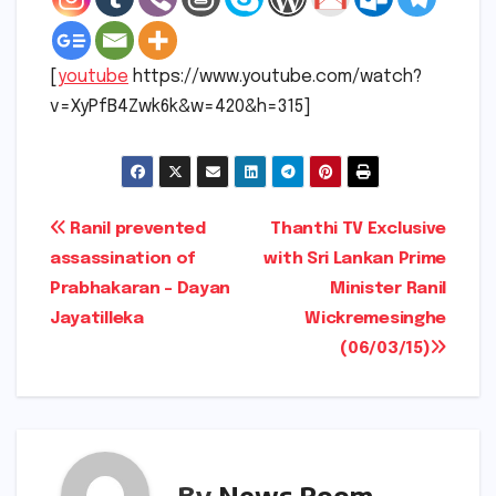
[
youtube
https://www.youtube.com/watch?
v=XyPfB4Zwk6k&w=420&h=315]
Post
Ranil prevented
Thanthi TV Exclusive
assassination of
with Sri Lankan Prime
navigation
Prabhakaran – Dayan
Minister Ranil
Jayatilleka
Wickremesinghe
(06/03/15)
By
News Room