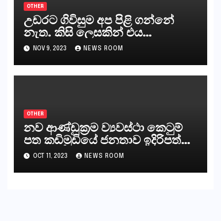
OTHER
උඩරට ගිවිසුම අප පිළි ගන්නේ
නැත. කිසි ලෙසකින් එය
නීත්‍යානුකූල ලියවිල්ලක් නො වේ.
NOV 9, 2023
NEWS ROOM
සිංහල ප්‍රතිපත්ති කේන්ද්‍රයෙන්
ජනාධිපති දැන් වූ ලිපියෙන්
කියනවාටත් වඩා අයිතියක් බෞද්ධ
අපට ඇත.
OTHER
නව ආණ්ඩුක්‍රම ව්‍යවස්ථා කෙටුම්
පත කඩිමුඩියේ ජනතාව ඉදිරිපත්
කරන්නේ?
OCT 11, 2023
NEWS ROOM