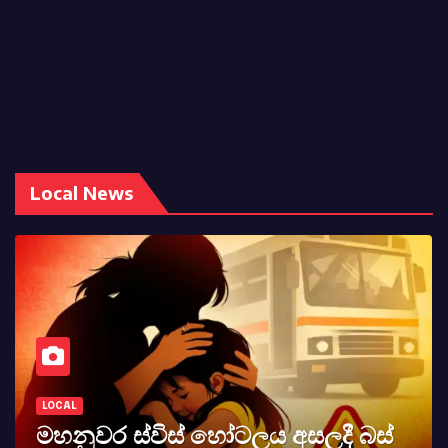
Local News
LOCAL
මහනුවර ස්විස් හෝටලය අසලදී බස්