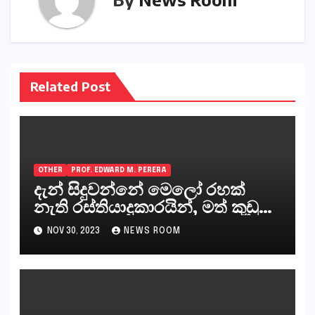
Related Post
OTHER
PROF. EDWARD M. PERERA
දැන් සිදුවන්නේ මෙලෝ රහක්
නැති රස්තියාදුකාරයින්, මත් කුඩු
ගෙන්වන්නන් සහ අලෙවි
NOV 30, 2023
NEWS ROOM
කරන්නන්,කැලෑපාළුවන්, මහජන
නියෝජිතයින්