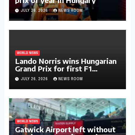
prix of year in Hungary​​
JULY 26, 2026
NEWS ROOM
WORLD NEWS
Lando Norris wins Hungarian
Grand Prix for first F1
triumph in 2026​​
JULY 26, 2026
NEWS ROOM
WORLD NEWS
Gatwick Airport left without