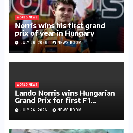
WORLD NEWS
Norris wins his first grand
prix of year in Hungary​​
JULY 26, 2026
NEWS ROOM
WORLD NEWS
Lando Norris wins Hungarian
Grand Prix for first F1
triumph in 2026​​
JULY 26, 2026
NEWS ROOM