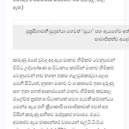
ඇත.)
පුත්‍රසිගාමනී සුගුන්යා හෙවත් “සූයා” සහ ඇයගේම අත
සාමාජිකත්ව අයදු
කරුණු එසේ වුවද අද ඇය මානව හිමිකම් වෙනුවෙන්
විවිධ උද්ඝෝෂණ සංවිධානය කරමින් මානව හිමිකම්
වෙනුවෙන් හඬ නගන එකම ගැලවුම්කරුවා ලෙස
පෙනී සිටියත්, නුතන මානව වංශ කතාවේ ඉතා දරුණු
සහ ඉතා පහත් ආකාරයෙන් මානව හිමිකම් කඩකල
ම්ලේච්ඡ ත්‍රස්ත සංවිධානයක් සමග පැවති සම්බන්ධය
මෙන්ම ඇය එහි ක්‍රියාකාරී සාමාජිකාවක් බවත් අප
විසින් කරුණු සහිතව ඔප්පුකර හමාරය. එයට
අමතරව ඇය ජාත්‍යන්තර වශයෙන් එල්.ටී.ටී.ඊ.ය