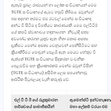
ඇතැම් ප්‍රබල රාජ්‍යයන් හා ලෝක සංවිධානයන් මෙම
TGTE
සංවිධානයේ ඇමට හසුවී තිබීමය. ඔවුන්ගේ
බස අදහන තරමට එම රටවල් මෙන්ම සංවිධානද
අන්ධ වී සිටීම ද විමතියට කාරණයකි. මෙම එල්ටීටීඊ
යේ කපටි ස්වාභාවය හඳුනාගෙන නිවැරදි සත්‍ය
අවබෝධ කරගත යුතුව ඇත. හිතා මතාම අසත්‍ය
දැකීමට මෙන්ම අසත්‍ය වෙනුවෙන් පෙනීසිටීමට සහ
ක්‍රියාකිරීමට මොවුන් පෙළඹී ඇත. මෙයට හේතුව වී
TGTE
ඇත්තේ
සංවිධානය සිදුකරන වංචනික
පෙළඹවීම සහ ක්‍රියාකාරකම් මෙන්ම ඔවුන් විසින්
TGTE
(
සංවිධානය) අසීමිත ලෙස සපයන්නාවූ
ආර්ථික පිටුබලයද වැනි කරුණු වේ.
එල් ටී ටී ඊ යේ රුද්‍රකුමාරන
ඇමෙන්ස්ටි ඉන්ටනැෂනල
පාර්ශවයේ සාමාජිකයින්
මහා ලේකම් වරයා එම