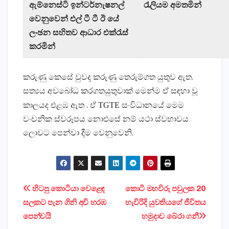
ඇම්නෙස්ටි ඉන්ටර්නැෂනල්
රැලියම අමතමින්
වෙනුවෙන් එල් ටී ටී ඊ යේ
ලංඡන සහිතව ආධාර එක්රැස්
කරමින්
කරුණු කෙසේ වුවද කරුණු තෙරුම්ගත යුතුව ඇත.
සත්‍යය අවබෝධ කරගතයුතුවාක් මෙන්ම ඒ සඳහා වූ
TGTE
කාලයද එළඹ ඇත . ඒ
සංවිධානයේ මෙම
වංචනික ස්වරූපය නොඑසේ නම් යථා ස්වභාවය
ලොවට පෙන්වා දීම වෙනුවෙනි.
Post
හිටපු කොටියා වෙළෙඳ
කොටි මහවිරු පවුලක 20
සලකට පැන ගිනි අවි හරඹ
හැවිරිදි යුවතියගේ ජීවිතය
navigation
පෙන්වයි
හමුදාව බේරා ගනී