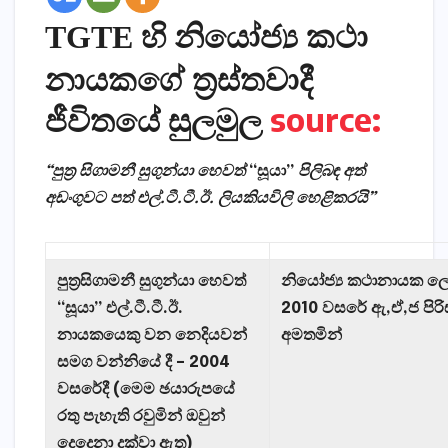
හි නි‍යෝජ්‍ය කථා
TGTE
නායකගේ ත්‍රස්තවාදී
ජීවිතයේ සුලමුල
source:
“පුත්‍ර සිගාමනී සුගුන්යා හෙවත්
“සූයා”
පිලිබඳ අත්
අඩංගුවට පත් එල්.ටී.ටී.ඊ. ලියකියවිලි හෙළිකරයි”
පුත්‍රසිගාමනී සුගුන්යා හෙවත්
නියෝජ්‍ය කථානායක ල
“සූයා” එල්.ටී.ටී.ඊ.
2010 වසරේ ඇ,ඒ,ජ පිරි
නායකයෙකු වන නෙදියවන්
අමතමින්
සමග වන්නියේ දී – 2004
වසරේදී (මෙම ඡයාරුපයේ
රතු පැහැති රවුමින් ඔවුන්
දෙදෙනා දක්වා ඇත)