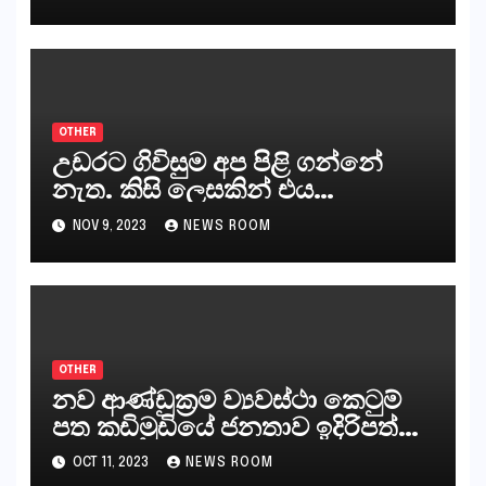
කරන්නන්,කැලෑපාළුවන්, මහජන
නියෝජිතයින්
OTHER
උඩරට ගිවිසුම අප පිළි ගන්නේ
නැත. කිසි ලෙසකින් එය
නීත්‍යානුකූල ලියවිල්ලක් නො වේ.
NOV 9, 2023
NEWS ROOM
සිංහල ප්‍රතිපත්ති කේන්ද්‍රයෙන්
ජනාධිපති දැන් වූ ලිපියෙන්
කියනවාටත් වඩා අයිතියක් බෞද්ධ
අපට ඇත.
OTHER
නව ආණ්ඩුක්‍රම ව්‍යවස්ථා කෙටුම්
පත කඩිමුඩියේ ජනතාව ඉදිරිපත්
කරන්නේ?
OCT 11, 2023
NEWS ROOM