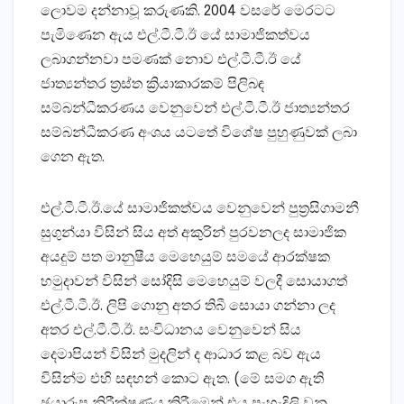
ලොවම දන්නාවූ කරුණකි. 2004 වසරේ මෙරටට
පැමිණෙන ඇය එල්.ටී.ටී.ඊ යේ සාමාජිකත්වය
ලබාගන්නවා පමණක් නොව එල්.ටී.ටී.ඊ යේ
ජාත්‍යන්තර ත්‍රස්ත ක්‍රියාකාරකම් පිලිබඳ
සම්බන්ධීකරණය වෙනුවෙන් එල්.ටී.ටී.ඊ ජාත්‍යන්තර
සම්බන්ධීකරණ අංශය යටතේ විශේෂ පුහුණුවක් ලබා
ගෙන ඇත.
එල්.ටී.ටී.ඊ.යේ සාමාජිකත්වය වෙනුවෙන් පුත්‍රසිගාමනී
සුගුන්යා විසින් සිය අත් අකුරින් පුරවනලද සාමාජික
අයදුම් පත මානුෂීය මෙහෙයුම් සමයේ ආරක්ෂක
හමුදාවන් විසින් සෝදිසි මෙහෙයුම් වලදී සොයාගත්
එල්.ටී.ටී.ඊ. ලිපි ගොනු අතර තිබී සොයා ගන්නා ලද
අතර එල්.ටී.ටී.ඊ. සංවිධානය වෙනුවෙන් සිය
දෙමාපියන් විසින් මුදලින් ද ආධාර කළ බව ඇය
විසින්ම එහි සඳහන් කොට ඇත. (මේ සමග ඇති
ඡයාරුප නිරීක්ෂණය කිරීමෙන් එය පැහැදිලි වනු