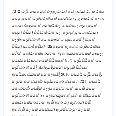
2010 මැයි මස මෙම රුද්‍රකුමාරන් ගේ රටක් රහිත රජය
වෙනුවෙන් මැතිවරණයක් පවත්වන ලද අතර ඒ සඳහා
බොහෝදෙනෙක් අන්තර්ජාලය හරහාද ඇතැමෙක්
ඔවුන් විසින් විවිධ ස්ථානවල පැවැත්වූ මධ්‍යස්ථාන
වලදීද මැතිවරණයට සම්බන්ධ වුහ. මෙහිදී ඔවුන්
විසින් සාමාජිකයින් 135 දෙනෙකු මෙම මැතිවරණය
මගින් තෝරා පත්කරගෙන ඇත. කෙසේවෙතත් දෙමල
ඩයස්පෝරාවට අයත් පිරිසෙන් 85% වැඩි පිරිසක් මම
මැතිවරණයේදී ඡන්දය දීමෙන් වැළකී සිටියහ.
ඇමරිකා එක්සත් ජනපදයේදී 2010 වසරේ මැයි මස දී,
නැවත එම වසරේ සැප්තැම්බර් මස සහ 2011 වසරේ
පෙබරවාරි මසදීත් ලෙස තෙවතාවක් පැවති මෙම
මැතිවරණයෙන් 22 දෙනෙකුගෙන් යුත් කණ්ඩායමක්
තොරා පත්කරගෙන ඇති අතර රුද්‍රකුමාරන් එහි
අගමැති ලෙසත් සෙස්සන් ඇමතිවරුන් ලෙසත්