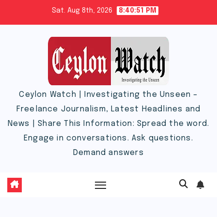
Skip
Sat. Aug 8th, 2026
8:40:52 PM
to
content
Ceylon Watch | Investigating the Unseen –
Freelance Journalism, Latest Headlines and
News | Share This Information: Spread the word.
Engage in conversations. Ask questions.
Demand answers