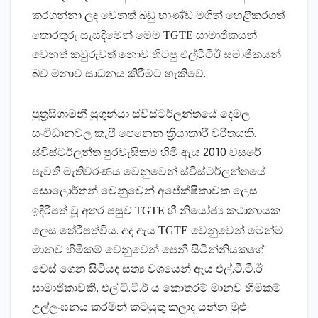
කරගන්නා ලද වෙනත් බඩු භාණ්ඩ මගින් හෙළිකරගත්
TGTE
තොරතුරු සැසඳීමෙන් මෙම
සාමාජිකයන්
වෙනත් කවුරුවත් නොව හිටපු එල්ටීටීඊ සමාජිකයන්
බව මනාව සාධනය කිරීමට හැකිවේ.
පුත්‍රසිගාමනී සුගුන්යා ස්විස්ටර්ලන්තයේ දෙමල
සංවිධානවල කැපී පෙනෙන ක්‍රියාකාරී චරිතයකි.
ස්විස්ටර්ලන්ත පුරවැසිකම හිමි ඇය 2010 වසරේ
පැවති මැතිවරණය වෙනුවෙන් ස්විස්ටර්ලන්තයේ
සොලොර්තන් වෙනුවෙන් අපේක්ෂිකාවක ලෙස
TGTE
ඉදිරිපත් වූ අතර පසුව
හී නියෝජ්‍ය කථානායක
TGTE
ලෙස තේරීපත්විය. අද ඇය
වෙනුවෙන් මෙන්ම
මානව හිමිකම් වෙනුවෙන් පෙනී සිටින්නියකගේ
වෙස් ගෙන සිටියද සත්‍ය වශයෙන් ඇය එල්.ටී.ටී.ඊ
සාමාජිකාවකි, එල්.ටී.ටී.ඊ ය කොතරම් මානව හිමිකම්
උල්ලංඝනය කරමින් කටයුතු කලාද යන්න මුළු