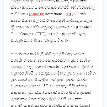
වෙනුවෙන් ආධාර රැස්කිරීම් කටයුතු, ජාත්‍යන්තර
ක්ෂමා ආයතනය හෙවත් ඇමෙන්ස්ටි ඉන්ටර්නැෂනල්
[
Amnesty
International (
AI
) ]
සංවිධානය
මෙන්ම
කැනේඩියානු එල්.ටී.ටී.ඊ. පෙරමුණු කාර්යාලය ලෙස
[Canadian
ක්‍රියාකළ කැනේඩියානු දෙමල කොංග්‍රසය
Tamil Congress (CTC)]
හා සමග ක්‍රියාකාරී ලෙස
කටයුතු කර ඇති බව තහවුරු වි ඇත.
සංසන්දනය කර බැලිමේදි පැහැදිලි වනුයේ එක
සත්‍යකි. ඒ එකම දෙය එක අයුරකින් ඉටුකර ගැනීම
අපහසු වූ කල වෙනත් ආකාරකට උත්සහ යෙදීමෙන්
ඉටුකරගනීමයි. වරක ත්‍රස්ථවාදි කටයුතු වල යෙදෙමින්
ඉතා පහත් සහ ම්ලේච්ඡ අන්දමින් නුතන මානව
වංශකතාවේ මානව හිමිකම් කඩකළ පිරිසක් තම
මාවත සහ මුහුණුවර වෙනස් කරගනිමින් නැවතත්
ලඟාවනුයේ ත්‍රස්ථවාදය තුලට බවයි. එය ඉතා
පැහැදිලිය. අවාසනාවට කාරණයක් නම් ලෝකයේ