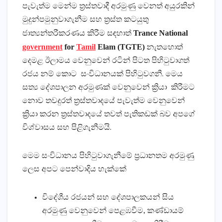
පැවැත්ම මෙන්ම ත්‍රස්තවාදී අරමුණු වෙනත් අයුරකින්
මුදුන්පමුනුවාගැනීම සහ ත්‍රස්ත කටයුතු
Trance National
ජාත්‍යන්තරීකරණය කිරීම සඳහාත්
government
for
Tamil
Elam (TGTE)
නැතහොත්
දෙමළ ඊලාමය වෙනුවෙන් රටින් පිටත පිහිටුවාගත්
රජය නම් කොට සංවිධානයක් පිහිටුවගනී. මෙය
සත්‍ය දේශපාලන අරමුණක් වෙනුවෙන් ක්‍රියා කිරීමට
නොව තවදුරත් ත්‍රස්තවාදයේ පැවැත්ම වෙනුවෙන්
ක්‍රියා කරන ත්‍රස්තවාදයේ තවත් පැතිකඩක් බව අපගේ
විශ්වාසය සහ පිළිගැනීමයි.
මෙම සංවිධානය පිහිටුවාගැනීමේ ප්‍රධානතම අරමුණු
ලෙස අපට පෙන්වාදිය හැක්කේ
විදේශීය රජයන් සහ දේශපාලකයන් සිය
අරමුණු වෙනුවෙන් පෙළඹවීම, කණ්ඩායම්