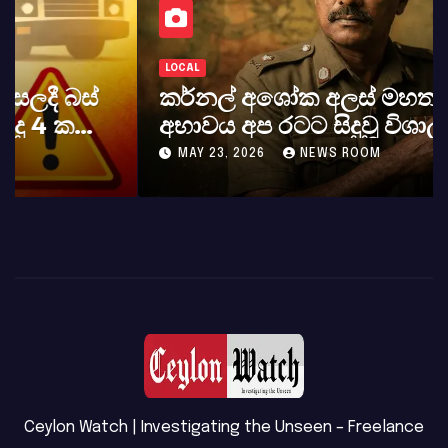
LOCAL
කර්නල් අශෝක අලස් මහතාගේ
අභාවය අප රටට සිදුවූ විශාල පාඩුවකි
MAY 23, 2026
NEWS ROOM
Ceylon Watch | Investigating the Unseen – Freelance