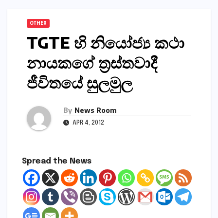
OTHER
TGTE හි නි‍යෝජ්‍ය කථා
නායකගේ ත්‍රස්තවාදී
ජීවිතයේ සුලමුල
By
News Room
APR 4, 2012
Spread the News