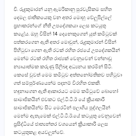
වී. රුද්‍රකුමාරන් යනු ඇමරිකානු පුරවැසිකම සහිත
දෙමල ජාතිකයෙකු වන අතර මොහු වේලුපිල්ලේ
ප්‍රභාකරන්ගේ නීති උපදේශකයා ලෙස කටයුතු
කළේය. ඔහු විසින් 14 දෙනෙකුගෙන් යුත් කමිටුවක්
පත්කරගෙන ඇති අතර මොවුන්, රුද්‍රකුමාරන් විසින්
පිහිටුවා ගෙන ඇති රටක් රහිත රජයේ උපදේශකයින්
මෙන්ම රටක් රහිත රාජ්‍යක් වෙනුවෙන් වන්නාවූ
න්‍යායාත්මක කරුණු පිලිබඳ අධ්‍යනය කරමින් සිටී.
කෙසේ වුවත් මෙම කමිටුව අත්තනෝමතිකව පහිටුවා
ගත් සම්පුර්ණයෙන්ම පදනම් විරහිත එකකි.
හඳුනාගෙන ඇති ආකාරයට මෙම කමිටුවේ බොහෝ
සාමාජිකයින් එවකට එල්.ටී.ටී.ඊ යේ ක්‍රියාකාරී
සාමාජිකයින්ව සිට මෙරටින් පලාගිය පුද්ගලයින්
මෙන්ම ඇතැමෙක් එල්.ටී.ටී.ඊ.යේ කටයුතු වෙනුවෙන්
ප්‍රසිද්ධියේ ජාත්‍යන්තර වශයෙන් ක්‍රියාකාරී ලෙස
කටයුතුකළ අයවලුන්වේ.