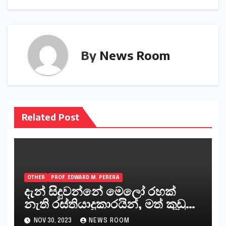
By
News Room
Related Post
OTHER
PROF. EDWARD M. PERERA
දැන් සිදුවන්නේ මෙලෝ රහක්
නැති රස්තියාදුකාරයින්, මත් කුඩු
ගෙන්වන්නන් සහ අලෙවි
NOV 30, 2023
NEWS ROOM