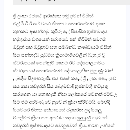
ශ්‍රී ලංකා රජයේ ආරක්ෂක හමුදාවන් විසින්
එල්.ටී.ටී.ඊ.යේ වසර තිහකට නොඑසේනම් දශක
තුනකට ආසන්නවූ කුරිරු ලේ පිපාසිත ත්‍රස්තවාදය
හමුදාමය වශයෙන් පරාජයට පත් කිරීමත් සමගම
ඔවුන් සහ ඔවුනට සහ සම්බන්ධ කණ්ඩායම් විසින්
සිය සන්නද්ධ යුධමය ක්‍රියාමාර්ගවලින් බැහැර වූ
ස්වරුපයක් පෙන්නුම් කොට ඊට දේශපාලනමය
ස්වරුපයක් නොඑසේනම් දේශපාලනික මුහුණුවරක්
ලබාදීම සිදුකෙරුණි. එය එසේ කළේ ශ්‍රී ලංකා පොලවේ
පය ගසා තවදුරත් සිය බෙදුම්වාදී ත්‍රස්තවාදී කටයුතු
කරගෙන යා නොහැකි නිසා ලෝකයේ වෙනත් රටවල
සිට එම අරමුණු වෙනුවෙන් ක්‍රියා කිරීමටයි. මෙහිදී
සියවසර තිහක ඉතිහාසයේ සිදුකරන ලද සියලු
ම්ලේච්ඡ ක්‍රියා සහ අපරාධ සඳහා සුදුහුණු ගෑමටත්
තවදුරත් ත්‍රස්තවාදයට වෙනුවෙන් ක්‍රියාකරන උන්ගේ