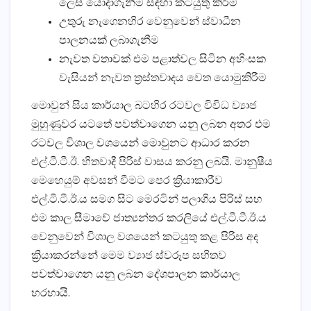
ලෙස යොදාගැනීම සඳහා කටයුතු කිරීම
උතුරු නැගෙනහිර වෙනුවෙන් ස්වාධීන
පාලනයක් ලබාගැනීම
නැවත වතාවක් එම පළාත්වල සිටින අහිංසක
වැසියන් නැවත ත්‍රස්තවාදය වෙත යොමුකිරීම
මොවුන් සිය කාර්යාල බටහිර රටවල විවිධ ව්‍යාජ
මුහුණුවර යටතේ පවත්වාගෙන යනු ලබන අතර එම
රටවල විශාල වශයෙන් මොවුනට ආධාර කරන
එල්.ටී.ටී.ඊ. හිතවාදී පිරිස් වාසය කරනු ලබයි. මානුෂීය
මෙහෙයුම් අවසන් වීමට පෙර ක්‍රියාකාරීව
එල්.ටී.ටී.ඊ.ය සමග සිට මෙරටින් පලාගිය පිරිස් සහ
එම කාල සීමාවේ ජාත්‍යන්තර කරලියේ එල්.ටී.ටී.ඊ.ය
වෙනුවෙන් විශාල වශයෙන් කටයුතු කළ පිරිස අද
ක්‍රියාකරන්නේ මෙම ව්‍යාජ ස්වරූප සහිතව
පවත්වාගෙන යනු ලබන දේශපාලන කාර්යාල
හරහායි.