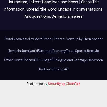
Journalism, Latest Headlines and News | Share This
Information: Spread the word. Engage in conversations.
Ask questions. Demand answers
Proudly powered by WordPress
|
Theme: Newsup by
Themeansar
.
Home
National
World
Business
Economy
Travel
Sports
Lifestyle
Other News
Contact
569 – Legal Dialogue and Heritage Research
Radio – Truth on Air
Protected by
Security by CleanTalk