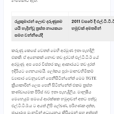
නම්කොට ඇත.
රුද්‍රකුමාරන් ලොව දරුණුතම
2011 වසරේ දී එල්.ටී.ටී.
යයි හැදින්වූ ත්‍රස්ත නායකයා
හමුවක් අමතමින්
සමග වන්නියේදී
කරුණු කෙසේ වෙතත් මෙහි අරමුණ ඉතා පැහදිලි
එකකි. ඒ අනෙකක් නොව තව දුරටත් එල්.ටී.ටී.ඊ යේ
අරමුණු අප පෙර විස්තර කළ ආකාරයට තව දුරත්
ඉදිරියට ගෙනයාමයි. ලෝකය පුරා මානවහිමිකම්
TGTE
ව්‍යාපාර වෙනුවෙන් පෙනීසිටින්නේත් මෙම
ක්‍රියාකාරින් ලෙස පෙනී සිටින්නේත් එකම ත්‍රස්ත
කණ්ඩායමක පිරිස් බව ඉතා පැහැදිලිය. මානුෂීය
මෙහෙයුම් සමයේ ආරක්ෂක හමුදාවන් අතට පත්වූ
එල්.ටී.ටී.ඊ.ය ට අයත් ලිපි ලේඛණ, පරිගණක දත්ත,
ඡායාරූප මැනවින් අධ්‍යයනය කිරීමෙන් සහ අත්පත්